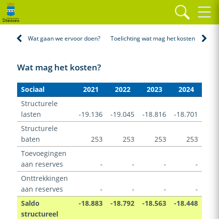
Home
Programma's
Sociaal
Wat mag het kosten?
Wat gaan we ervoor doen?
Toelichting wat mag het kosten
Wat mag het kosten?
Sociaal
2021
2022
2023
2024
Structurele
lasten
-19.136
-19.045
-18.816
-18.701
Structurele
baten
253
253
253
253
Toevoegingen
aan reserves
-
-
-
-
Onttrekkingen
aan reserves
-
-
-
-
Saldo
-18.883
-18.792
-18.563
-18.448
structureel