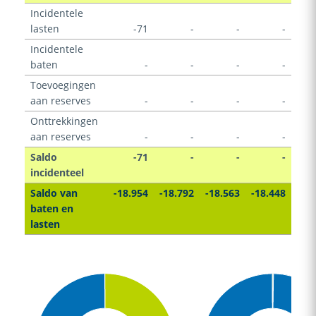
Incidentele
lasten
-71
-
-
-
Incidentele
baten
-
-
-
-
Toevoegingen
aan reserves
-
-
-
-
Onttrekkingen
aan reserves
-
-
-
-
Saldo
-71
-
-
-
incidenteel
Saldo van
-18.954
-18.792
-18.563
-18.448
baten en
lasten