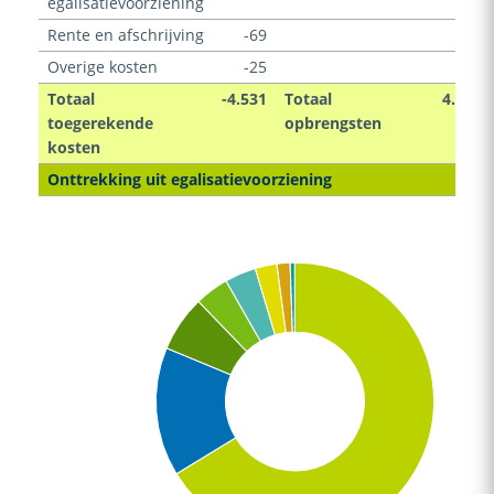
egalisatievoorziening
Rente en afschrijving
-69
Overige kosten
-25
Totaal
-4.531
Totaal
4.531
toegerekende
opbrengsten
kosten
Onttrekking uit egalisatievoorziening
-