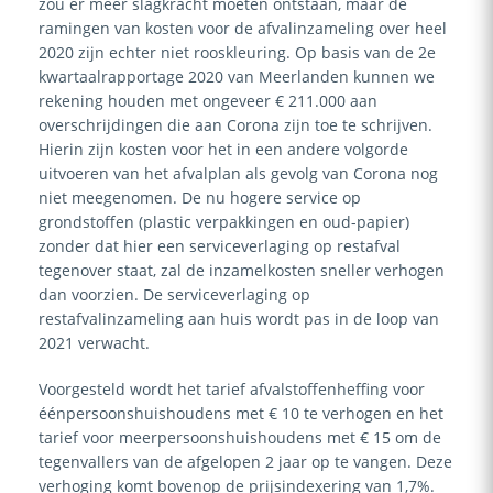
zou er meer slagkracht moeten ontstaan, maar de
ramingen van kosten voor de afvalinzameling over heel
2020 zijn echter niet rooskleuring. Op basis van de 2e
kwartaalrapportage 2020 van Meerlanden kunnen we
rekening houden met ongeveer
€ 211.000
aan
overschrijdingen die aan Corona zijn toe te schrijven.
Hierin zijn kosten voor het in een andere volgorde
uitvoeren van het afvalplan als gevolg van Corona nog
niet meegenomen. De nu hogere service op
grondstoffen (plastic verpakkingen en oud-papier)
zonder dat hier een serviceverlaging op restafval
tegenover staat, zal de inzamelkosten sneller verhogen
dan voorzien. De serviceverlaging op
restafvalinzameling aan huis wordt pas in de loop van
2021 verwacht.
Voorgesteld wordt het tarief afvalstoffenheffing voor
éénpersoonshuishoudens met
€ 10
te verhogen en het
tarief voor meerpersoonshuishoudens met
€ 15
om de
tegenvallers van de afgelopen 2 jaar op te vangen. Deze
verhoging komt bovenop de prijsindexering van
1,7%
.