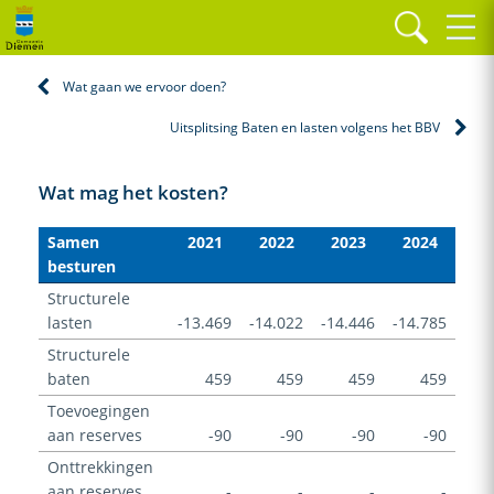
Home
Programma's
Samen besturen
Wat mag het kosten?
Wat gaan we ervoor doen?
Uitsplitsing Baten en lasten volgens het BBV
Wat mag het kosten?
Samen
2021
2022
2023
2024
besturen
Structurele
lasten
-13.469
-14.022
-14.446
-14.785
Structurele
baten
459
459
459
459
Toevoegingen
aan reserves
-90
-90
-90
-90
Onttrekkingen
aan reserves
-
-
-
-