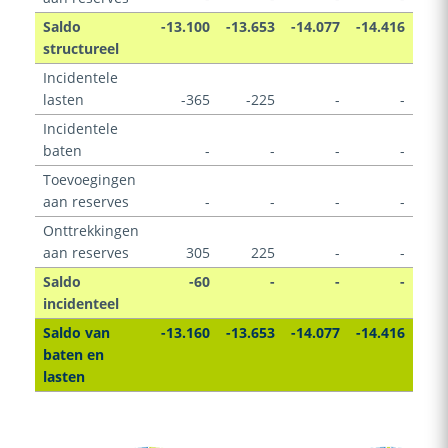
Saldo
-13.100
-13.653
-14.077
-14.416
structureel
Incidentele
lasten
-365
-225
-
-
Incidentele
baten
-
-
-
-
Toevoegingen
aan reserves
-
-
-
-
Onttrekkingen
aan reserves
305
225
-
-
Saldo
-60
-
-
-
incidenteel
Saldo van
-13.160
-13.653
-14.077
-14.416
baten en
lasten