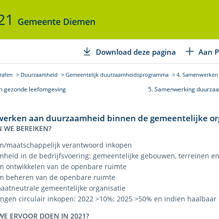
021
Gemeente Diemen
Download deze pagina
Aan P
rafen
Duurzaamheid
Gemeentelijk duurzaamheidsprogramma
4. Samenwerken 
en gezonde leefomgeving
5. Samenwerking duurzaa
erken aan duurzaamheid binnen de gemeentelijke or
 WE BEREIKEN?
/maatschappelijk verantwoord inkopen
heid in de bedrijfsvoering: gemeentelijke gebouwen, terreinen en
 ontwikkelen van de openbare ruimte
 beheren van de openbare ruimte
maatneutrale gemeentelijke organisatie
lingen circulair inkopen: 2022 >10%; 2025 >50% en indien haalbaar
WE ERVOOR DOEN IN 2021?