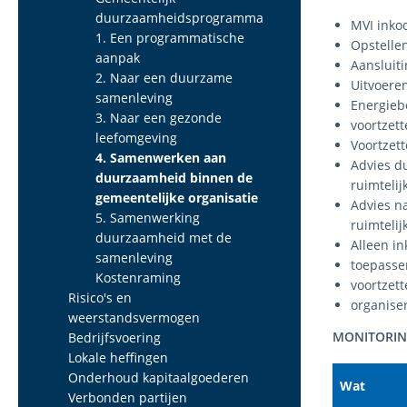
duurzaamheidsprogramma
MVI inko
1. Een programmatische
Opstelle
aanpak
Aansluit
2. Naar een duurzame
Uitvoeren
samenleving
Energieb
3. Naar een gezonde
voortzet
leefomgeving
Voortzett
4. Samenwerken aan
Advies du
duurzaamheid binnen de
ruimtelij
gemeentelijke organisatie
Advies na
5. Samenwerking
ruimtelij
duurzaamheid met de
Alleen i
samenleving
toepasse
Kostenraming
voortzet
Risico's en
organise
weerstandsvermogen
MONITORI
Bedrijfsvoering
Lokale heffingen
Onderhoud kapitaalgoederen
Wat
Verbonden partijen