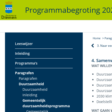
Programmabegroting 2
Home
Parag
Leeswijzer
3. Naar e
Inleiding
4. Samenw
Programma's
WAT WILLEN
Paragrafen
Duurzaam
Paragrafen
Duurzaam
Duurzaamheid
Duurzaam
Duurzaamheid
Duurzaam
Inleiding
2030 kli
Gemeentelijk
Doelstel
duurzaamheidsprogramma
WAT GAAN 
Gemeentelijk