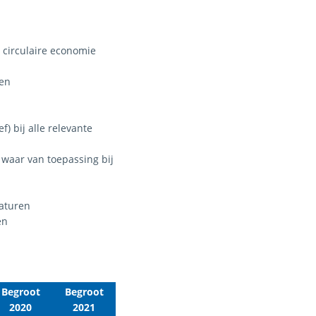
 circulaire economie
nen
) bij alle relevante
t waar van toepassing bij
maturen
en
Begroot
Begroot
2020
2021