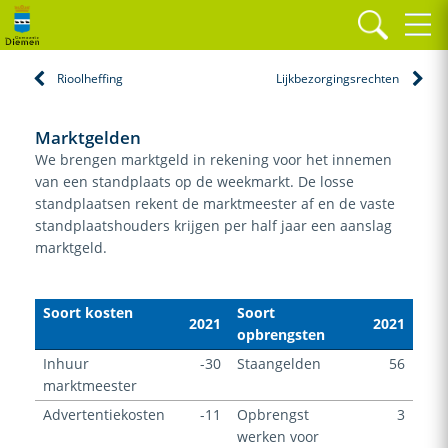
Home
Paragrafen
Lokale heffingen
Marktgelden
Rioolheffing
Lijkbezorgingsrechten
Marktgelden
We brengen marktgeld in rekening voor het innemen
van een standplaats op de weekmarkt. De losse
standplaatsen rekent de marktmeester af en de vaste
standplaatshouders krijgen per half jaar een aanslag
marktgeld.
Soort kosten
Soort
2021
2021
opbrengsten
Inhuur
-30
Staangelden
56
marktmeester
Advertentiekosten
-11
Opbrengst
3
werken voor