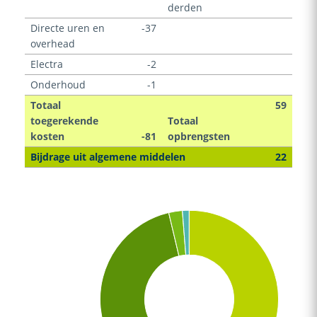
derden
Directe uren en
-37
overhead
Electra
-2
Onderhoud
-1
Totaal
59
toegerekende
Totaal
kosten
-81
opbrengsten
Bijdrage uit algemene middelen
22