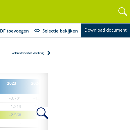
Download document
DF toevoegen
Selectie bekijken
Gebiedsontwikkeling
2023
2024
-3.781
-4.295
1.213
1.213
-2.568
-3.082
-
-