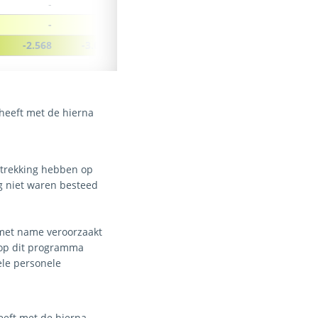
-
-
-
-
-2.568
-3.082
 heeft met de hierna
betrekking hebben op
og niet waren besteed
t met name veroorzaakt
 op dit programma
le personele
heeft met de hierna