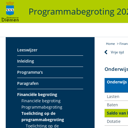
Programmabegroting 2
Home
Finan
Leeswijzer
Vrije tijd
Inleiding
Onderwij
Programma's
Onderwijs
Paragrafen
Financiële begroting
Lasten
Financiële begroting
Baten
Programmabegroting
Saldo van 
Toelichting op de
programmabegroting
Dotatie
Toelichting op de