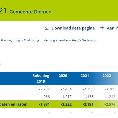
021
Gemeente Diemen
Download deze pagina
Aan P
ciële begroting
Toelichting op de programmabegroting
Onderwijs
s
Rekening
2020
2021
2022
2019
-2.797
-3.434
-3.259
-3.789
966
1.212
1.138
1.213
baten en lasten
-1.831
-2.222
-2.121
-2.576
-
-
-
-