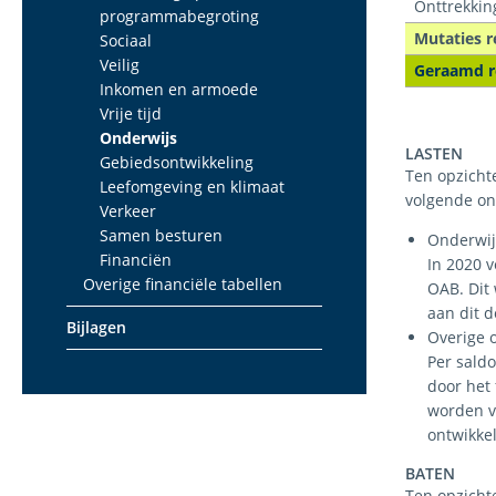
Onttrekkin
programmabegroting
Mutaties r
Sociaal
Veilig
Geraamd r
Inkomen en armoede
Vrije tijd
Onderwijs
LASTEN
Gebiedsontwikkeling
Ten opzichte
Leefomgeving en klimaat
volgende on
Verkeer
Samen besturen
Onderwij
Financiën
In 2020 v
Overige financiële tabellen
OAB. Dit
aan dit d
Bijlagen
Overige 
Per saldo
door het
worden v
ontwikke
BATEN
Ten opzicht