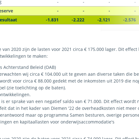
g
-
-
-
-
eserve
-
-
-
-
esultaat
-1.831
-2.222
-2.121
-2.576
 van 2020 zijn de lasten voor 2021 circa
€ 175.000
lager. Dit effect
twikkelingen te maken:
s Achterstand Beleid (OAB)
erwachten wij circa € 104.000 uit te geven aan diverse taken die 
 wordt voor circa € 88.000 gedekt met de inkomsten uit 2019 die n
oel (zie toelichting op de baten).
ontwikkelingen.
 is er sprake van een negatief saldo van
€ 71.000
. Dit effect word
 feit dat in het kader van Diemen '22 de overheadkosten niet meer
erantwoord maar op programma Samen besturen, overige persone
lingen en kapitaallasten voor onderwijsaccommodatie's
e van 2020 zijn de baten voor 2021 circa
€ 74.000
lager. Dit effect 