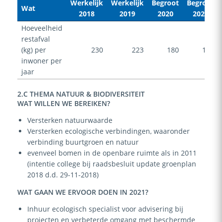
Werkelijk
Werkelijk
Begroot
Begroot
Wat
2018
2019
2020
2021
Hoeveelheid
restafval
(kg) per
230
223
180
180
inwoner per
jaar
2.C THEMA NATUUR & BIODIVERSITEIT
WAT WILLEN WE BEREIKEN?
Versterken natuurwaarde
Versterken ecologische verbindingen, waaronder
verbinding buurtgroen en natuur
evenveel bomen in de openbare ruimte als in 2011
(intentie college bij raadsbesluit update groenplan
2018 d.d. 29-11-2018)
WAT GAAN WE ERVOOR DOEN IN 2021?
Inhuur ecologisch specialist voor advisering bij
projecten en verbeterde omgang met beschermde