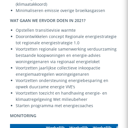
(klimaatakkoord)
Minimaliseren emissie overige broeikasgassen
WAT GAAN WE ERVOOR DOEN IN 2021?
Opstellen transitievisie warmte
Doorontwikkelen concept Regionale energiestrategie
tot regionale energiestrategie 1.0
Voortzetten regionale samenwerking verduurzaming
bestaande koopwoningen en energie-advies
woningeigenaren via regionaal energieloket
Voortzetten jaarlijkse collectieve inkoopactie
energiemaatregelen woningeigenaren
Voortzetten ondersteuning energiebesparing en
opwek duurzame energie VVE’s
Voortzetten toezicht en handhaving energie- en
klimaatregelgeving Wet milieubeheer
Starten programma met energiecoaches
MONITORING
Werkelijk
Werkelijk
Werkelijk
Begro