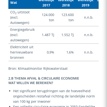
Wat
2017
2018
2019
202
CO
uitstoot
2
124.000
123.600
(excl.
n.n.b.
n.v
ton
ton
Autowegen)
Energiegebruik
(excl.
1.487 TJ
1.552 TJ
n.n.b.
n.v
autowegen)
Elektriciteit uit
hernieuwbare
0,9%
1,6%
n.n.b.
1,
bronnen
Bron: klimaatmonitor Rijkswaterstaat
2.B THEMA AFVAL & CIRCULAIRE ECONOMIE
WAT WILLEN WE BEREIKEN?
Het significant terugdringen van de hoeveelheid
ongescheiden restafval richting de landelijke norm
van 100 kg per inwoner
Een volledig circulaire economie in 2050 (landelijke