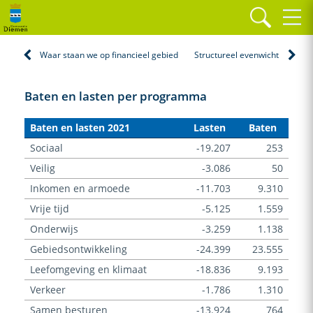
Home
Inleiding
Baten en lasten per programma
Waar staan we op financieel gebied
Structureel evenwicht
Baten en lasten per programma
Baten en lasten 2021
Lasten
Baten
Sociaal
-19.207
253
Veilig
-3.086
50
Inkomen en armoede
-11.703
9.310
Vrije tijd
-5.125
1.559
Onderwijs
-3.259
1.138
Gebiedsontwikkeling
-24.399
23.555
Leefomgeving en klimaat
-18.836
9.193
Verkeer
-1.786
1.310
Samen besturen
-13.924
764