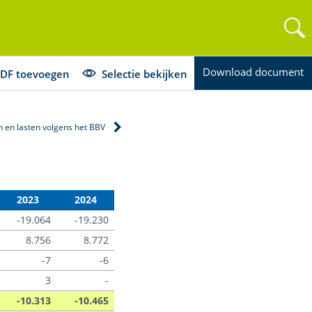
Download document
DF toevoegen
Selectie bekijken
en en lasten volgens het BBV
2023
2024
-19.064
-19.230
8.756
8.772
-7
-6
3
-
-10.313
-10.465