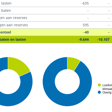
 lasten
-635
-
e baten
-
-
en aan reserves
-
-
gen aan reserves
595
-
denteel
-40
-
baten en lasten
-9.644
-10.107
Leefom
klimaa
Overig