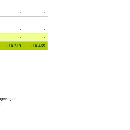
-
-
-
-
-
-
-
-
-
-
-10.313
-10.465
geving en
t