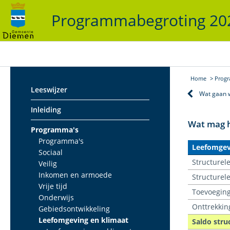
Programmabegroting 2
Home
Prog
Leeswijzer
Wat gaan 
Inleiding
Wat mag h
Programma's
Programma's
Leefomgev
Sociaal
Structurele
Veilig
Inkomen en armoede
Structurel
Vrije tijd
Toevoeging
Onderwijs
Onttrekkin
Gebiedsontwikkeling
Leefomgeving en klimaat
Saldo stru