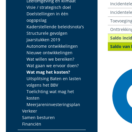
Leefomgeving en klimaat
Incidentele
Visie / strategisch doel
Incidentel
Doelstellingen in één
oogopslag
Toevoeging
Kaderstellende beleidsnota's
Onttrekkin
Structurele gevolgen
Saldo inci
Jaarstukken 2019
Autonome ontwikkelingen
Saldo van 
Nieuwe ontwikkelingen
Wat willen we bereiken?
Wat gaan we ervoor doen?
Wat mag het kosten?
Uitsplitsing Baten en lasten
volgens het BBV
Toelichting wat mag het
kosten
Meerjareninvesteringsplan
Verkeer
Samen besturen
Financiën