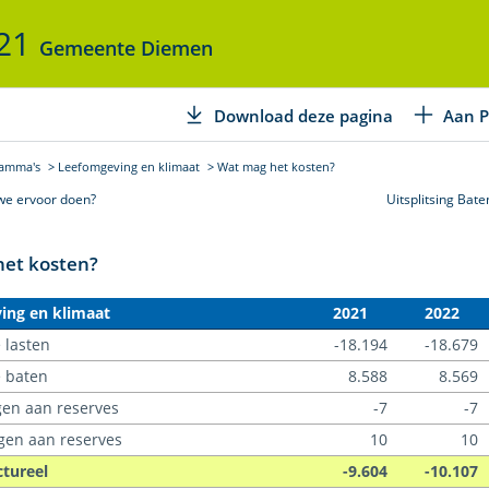
021
Gemeente Diemen
Download deze pagina
Aan P
ramma's
Leefomgeving en klimaat
Wat mag het kosten?
we ervoor doen?
Uitsplitsing Bat
et kosten?
ing en klimaat
2021
2022
 lasten
-18.194
-18.679
e baten
8.588
8.569
en aan reserves
-7
-7
gen aan reserves
10
10
ctureel
-9.604
-10.107