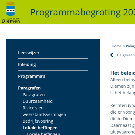
Programmabegroting 2
Home
Parag
Leeswijzer
De geraam
Inleiding
Het belei
Programma's
Alleen bela
Diemen zijn 
Paragrafen
is het belan
Paragrafen
Duurzaamheid
Rechten (vo
Risico's en
die er voor
weerstandsvermogen
die in Dieme
Bedrijfsvoering
Daarnaast g
Lokale heffingen
uit (waaron
Lokale heffingen