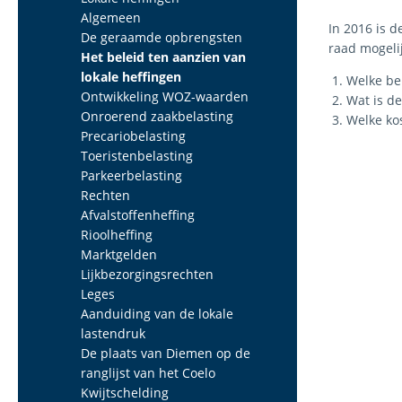
Algemeen
In 2016 is d
De geraamde opbrengsten
raad mogelij
Het beleid ten aanzien van
lokale heffingen
Welke be
Ontwikkeling WOZ-waarden
Wat is de
Onroerend zaakbelasting
Welke ko
Precariobelasting
Toeristenbelasting
Parkeerbelasting
Rechten
Afvalstoffenheffing
Rioolheffing
Marktgelden
Lijkbezorgingsrechten
Leges
Aanduiding van de lokale
lastendruk
De plaats van Diemen op de
ranglijst van het Coelo
Kwijtschelding