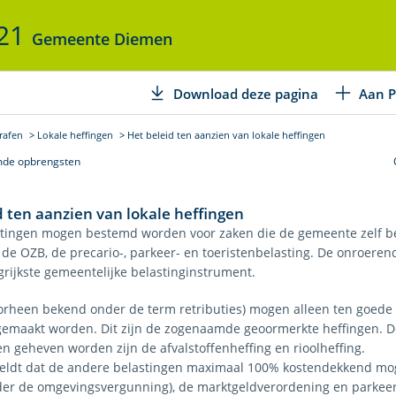
021
Gemeente Diemen
Download deze pagina
Aan P
rafen
Lokale heffingen
Het beleid ten aanzien van lokale heffingen
de opbrengsten
d ten aanzien van lokale heffingen
stingen mogen bestemd worden voor zaken die de gemeente zelf be
de OZB, de precario-, parkeer- en toeristenbelasting. De onroeren
grijkste gemeentelijke belastinginstrument.
orheen bekend onder de term retributies) mogen alleen ten goede
 gemaakt worden. Dit zijn de zogenaamde geoormerkte heffingen. 
n geheven worden zijn de afvalstoffenheffing en rioolheffing.
eldt dat de andere belastingen maximaal 100% kostendekkend moge
der de omgevingsvergunning), de marktgeldverordening en parkee