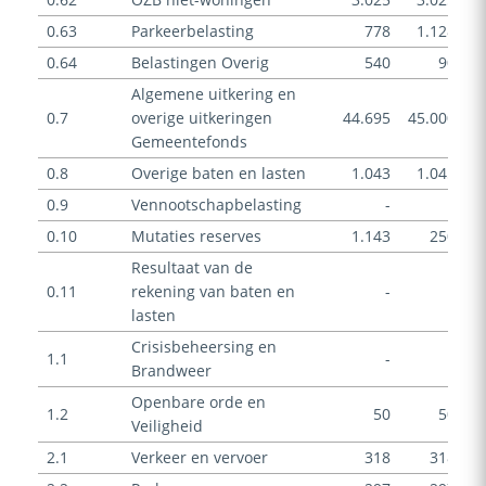
0.63
Parkeerbelasting
778
1.128
0.64
Belastingen Overig
540
90
Algemene uitkering en
0.7
overige uitkeringen
44.695
45.000
4
Gemeentefonds
0.8
Overige baten en lasten
1.043
1.045
0.9
Vennootschapbelasting
-
-
0.10
Mutaties reserves
1.143
250
Resultaat van de
0.11
rekening van baten en
-
-
lasten
Crisisbeheersing en
1.1
-
-
Brandweer
Openbare orde en
1.2
50
50
Veiligheid
2.1
Verkeer en vervoer
318
318