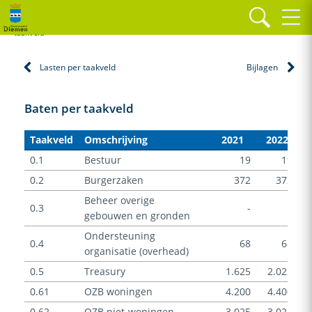
Home
Financiële begroting
Overige financiële tabellen
Baten per
taakveld
Lasten per taakveld
Bijlagen
Baten per taakveld
Taakveld
Omschrijving
2021
2022
0.1
Bestuur
19
19
0.2
Burgerzaken
372
372
Beheer overige
0.3
-
-
gebouwen en gronden
Ondersteuning
0.4
68
68
organisatie (overhead)
0.5
Treasury
1.625
2.022
0.61
OZB woningen
4.200
4.400
0.62
OZB niet-woningen
3.025
3.025