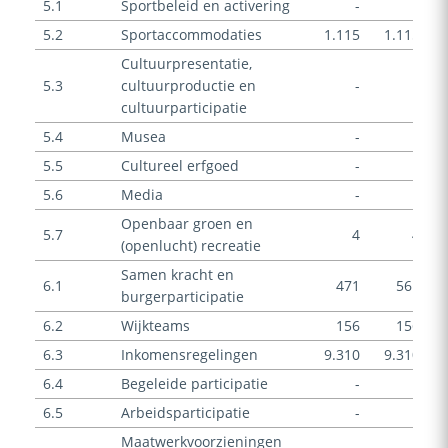
5.1
Sportbeleid en activering
-
-
5.2
Sportaccommodaties
1.115
1.115
Cultuurpresentatie,
5.3
cultuurproductie en
-
-
cultuurparticipatie
5.4
Musea
-
-
5.5
Cultureel erfgoed
-
-
5.6
Media
-
-
Openbaar groen en
5.7
4
4
(openlucht) recreatie
Samen kracht en
6.1
471
561
burgerparticipatie
6.2
Wijkteams
156
156
6.3
Inkomensregelingen
9.310
9.310
6.4
Begeleide participatie
-
-
6.5
Arbeidsparticipatie
-
-
Maatwerkvoorzieningen