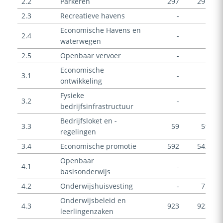
2.2
Parkeren
297
297
2.3
Recreatieve havens
-
-
Economische Havens en
2.4
-
-
waterwegen
2.5
Openbaar vervoer
-
-
Economische
3.1
-
-
ontwikkeling
Fysieke
3.2
-
-
bedrijfsinfrastructuur
Bedrijfsloket en -
3.3
59
59
regelingen
3.4
Economische promotie
592
542
Openbaar
4.1
-
-
basisonderwijs
4.2
Onderwijshuisvesting
-
75
Onderwijsbeleid en
4.3
923
923
leerlingenzaken