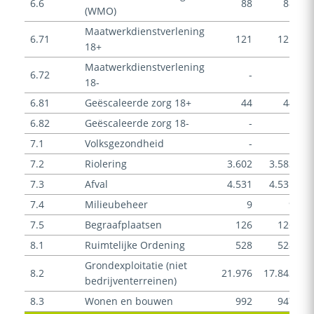
6.6
88
88
(WMO)
Maatwerkdienstverlening
6.71
121
121
18+
Maatwerkdienstverlening
6.72
-
-
18-
6.81
Geëscaleerde zorg 18+
44
44
6.82
Geëscaleerde zorg 18-
-
-
7.1
Volksgezondheid
-
-
7.2
Riolering
3.602
3.583
7.3
Afval
4.531
4.531
7.4
Milieubeheer
9
9
7.5
Begraafplaatsen
126
126
8.1
Ruimtelijke Ordening
528
528
Grondexploitatie (niet
8.2
21.976
17.843
bedrijventerreinen)
8.3
Wonen en bouwen
992
947