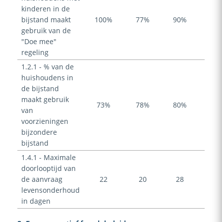
kinderen in de
bijstand maakt
100%
77%
90%
90%
gebruik van de
"Doe mee"
regeling
1.2.1 - % van de
huishoudens in
de bijstand
maakt gebruik
73%
78%
80%
80%
van
voorzieningen
bijzondere
bijstand
1.4.1 - Maximale
doorlooptijd van
de aanvraag
22
20
28
28
levensonderhoud
in dagen